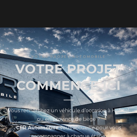
VOTRE PROJET AUTOMOBILE
VOTRE PROJET
COMMENCE ICI
Vous recherchez un véhicule d’occasion à Herstal
ou en province de Liège ?
CPR Automobile
vous accueille pour vous
accompagner à chaque étape.