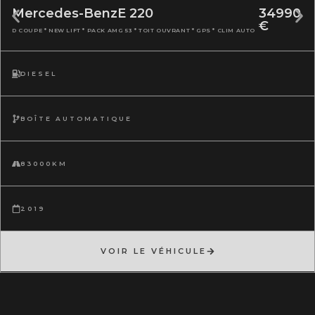
Mercedes-Benz
E 220
34990
€
D COUPE * NEW LIFT * PACK AMG 53 * TOIT OUVRANT * GPS * CLIM AUTO
DIESEL
BOÎTE AUTOMATIQUE
83000KM
2019
VOIR LE VÉHICULE