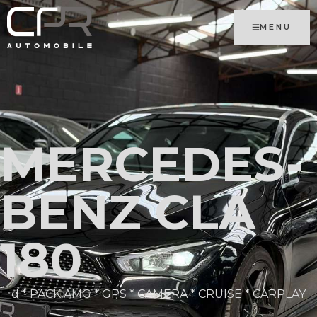
MENU
MERCEDES-
BENZ CLA
180
d * PACK AMG * GPS * CAMERA * CRUISE * CARPLAY